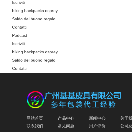
Iscriviti
hiking backpacks osprey
Saldo del buono regalo
Contatti
Podcast
Iscriviti
hiking backpacks osprey
Saldo del buono regalo
Contatti
网站首页
产品中心
新闻中心
关于
联系我们
常见问题
用户评价
公司