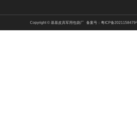
Copyright © 基基皮具军用包袋厂
备案号：
粤ICP备202115847