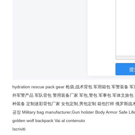
hydration
rescue
pack
gear
枪袋,战术背包
军用箱包
军警装备
军
外军警产品
军队背包
警用装备厂家
军包,警包
军事包
军体文旅包
种装备
定制迷彩背包厂家
女包定制,男包定制
箱包打样
俄罗斯战
공장
Military bag manufacturer,Gun holster
Body Armor Safe Lif
golden wolf backpack
Vai al contenuto
Iscriviti