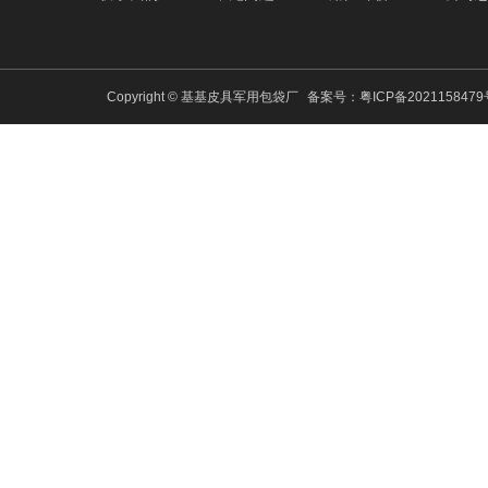
Copyright © 基基皮具军用包袋厂
备案号：
粤ICP备202115847