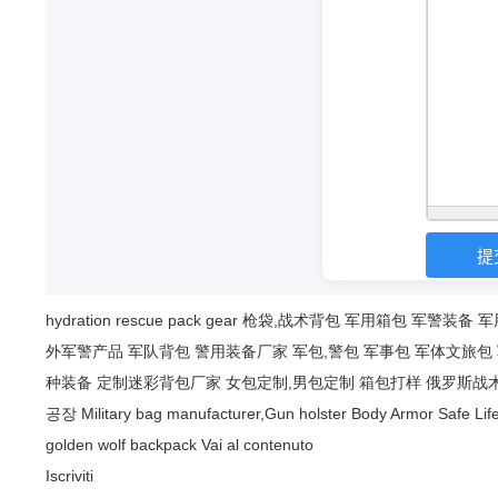
hydration
rescue
pack
gear
枪袋,战术背包
军用箱包
军警装备
军
外军警产品
军队背包
警用装备厂家
军包,警包
军事包
军体文旅包
种装备
定制迷彩背包厂家
女包定制,男包定制
箱包打样
俄罗斯战
공장
Military bag manufacturer,Gun holster
Body Armor Safe Lif
golden wolf backpack
Vai al contenuto
Iscriviti