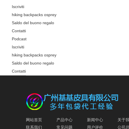
Iscriviti
hiking backpacks osprey
Saldo del buono regalo
Contatti
Podcast
Iscriviti
hiking backpacks osprey
Saldo del buono regalo
Contatti
网站首页
产品中心
新闻中心
关于
联系我们
常见问题
用户评价
公司