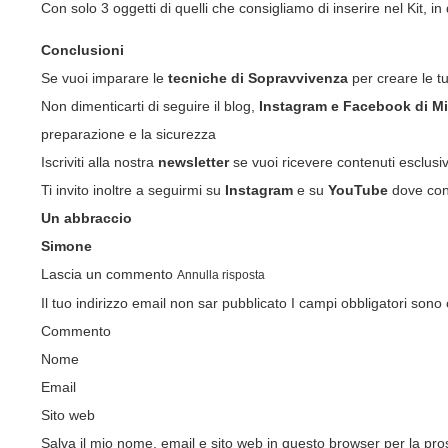
Con solo 3 oggetti di quelli che consigliamo di inserire nel Kit, i
Conclusioni
Se vuoi imparare le
tecniche di Sopravvivenza
per creare le t
Non dimenticarti di seguire il blog,
Instagram
e
Facebook
di Mi
preparazione e la sicurezza
Iscriviti alla nostra
newsletter
se vuoi ricevere contenuti esclusi
Ti invito inoltre a seguirmi su
Instagram
e su
YouTube
dove cond
Un abbraccio
Simone
Lascia un commento
Annulla risposta
Il tuo indirizzo email non sar pubblicato
I campi obbligatori sono
Commento
Nome
Email
Sito web
Salva il mio nome, email e sito web in questo browser per la p