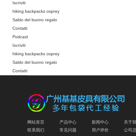
Iscriviti
hiking backpacks osprey
Saldo del buono regalo
Contatti
Podcast
Iscriviti
hiking backpacks osprey
Saldo del buono regalo
Contatti
网站首页
产品中心
新闻中心
关于
联系我们
常见问题
用户评价
公司