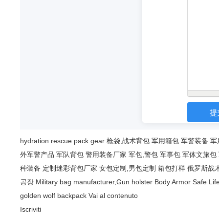
hydration
rescue
pack
gear
枪袋,战术背包
军用箱包
军警装备
军
外军警产品
军队背包
警用装备厂家
军包,警包
军事包
军体文旅包
种装备
定制迷彩背包厂家
女包定制,男包定制
箱包打样
俄罗斯战
공장
Military bag manufacturer,Gun holster
Body Armor Safe Lif
golden wolf backpack
Vai al contenuto
Iscriviti