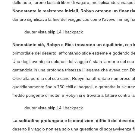
delle auto, furono lasciati liberi di vagare, moltiplicandosi inasp
Nonostante le resistenze iniziali, Robyn ottenne un finanzi
denaro significava la fine del viaggio cos come l’avevo immagina
deuter vista skip 14 l backpack
Nonostante ciò, Robyn e Rick trovarono un equilibrio,
con l
primordiale del deserto, affrontando sfide estreme e godendo del
Uno degli eventi più dolorosi del viaggio è stata la morte del s
gettandola in una profonda tristezza Il legame che aveva con Digg
Oltre alla perdita del suo cane, Robyn ha affrontato numerose altr
quotidianamente fino a 750 chili di bagagli, e garantire la sicur
freddo pungente di notte, e Robyn si è trovata a lottare contro la f
deuter vista skip 14 l backpack
La solitudine prolungata e le condizioni difficili del dese
deserto Il viaggio non era solo una questione di sopravvivenza f