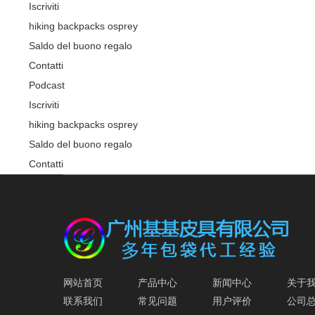
Iscriviti
hiking backpacks osprey
Saldo del buono regalo
Contatti
Podcast
Iscriviti
hiking backpacks osprey
Saldo del buono regalo
Contatti
网站首页
产品中心
新闻中心
关于
联系我们
常见问题
用户评价
公司