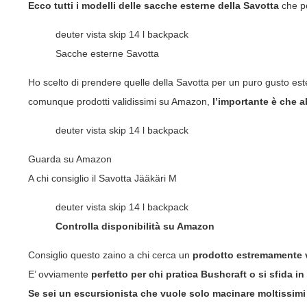
Ecco tutti i modelli delle
sacche esterne della Savotta
che po
deuter vista skip 14 l backpack
Sacche esterne Savotta
Ho scelto di prendere quelle della Savotta per un puro gusto es
comunque prodotti validissimi su
Amazon
,
l’importante è che 
deuter vista skip 14 l backpack
Guarda su Amazon
A chi consiglio il Savotta Jääkäri M
deuter vista skip 14 l backpack
Controlla disponibilità su Amazon
Consiglio
questo zaino
a chi cerca un
prodotto estremamente 
E’ ovviamente
perfetto per chi pratica Bushcraft o si sfida i
Se sei un escursionista che vuole solo macinare moltissimi 