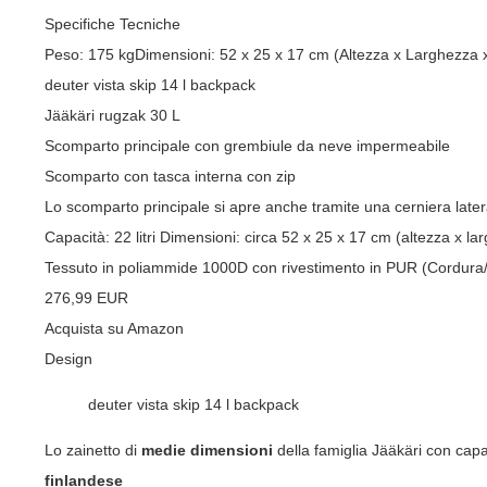
Specifiche Tecniche
Peso: 175 kgDimensioni: 52 x 25 x 17 cm (Altezza x Larghezza x 
deuter vista skip 14 l backpack
Jääkäri rugzak 30 L
Scomparto principale con grembiule da neve impermeabile
Scomparto con tasca interna con zip
Lo scomparto principale si apre anche tramite una cerniera later
Capacità: 22 litri Dimensioni: circa 52 x 25 x 17 cm (altezza x la
Tessuto in poliammide 1000D con rivestimento in PUR (Cordura
276,99 EUR
Acquista su Amazon
Design
deuter vista skip 14 l backpack
Lo zainetto di
medie dimensioni
della famiglia
Jääkäri
con capac
finlandese