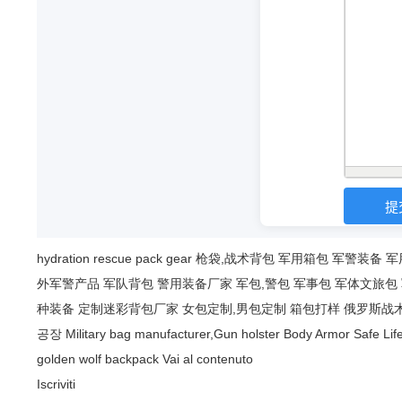
hydration
rescue
pack
gear
枪袋,战术背包
军用箱包
军警装备
军
外军警产品
军队背包
警用装备厂家
军包,警包
军事包
军体文旅包
种装备
定制迷彩背包厂家
女包定制,男包定制
箱包打样
俄罗斯战
공장
Military bag manufacturer,Gun holster
Body Armor Safe Lif
golden wolf backpack
Vai al contenuto
Iscriviti