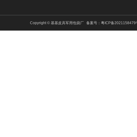
Copyright © 基基皮具军用包袋厂
备案号：
粤ICP备202115847