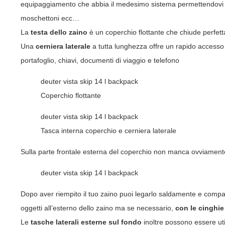
equipaggiamento che abbia il medesimo sistema permettendovi d
moschettoni ecc…
La
testa dello zaino
è un coperchio flottante che chiude perfett
Una
cerniera laterale
a tutta lunghezza offre un rapido accesso 
portafoglio, chiavi, documenti di viaggio e telefono
deuter vista skip 14 l backpack
Coperchio flottante
deuter vista skip 14 l backpack
Tasca interna coperchio e cerniera laterale
Sulla parte frontale esterna del coperchio non manca ovviament
deuter vista skip 14 l backpack
Dopo aver riempito il tuo
zaino
puoi legarlo saldamente e compatta
oggetti all’esterno dello zaino ma se necessario,
con le cinghie 
Le
tasche laterali esterne sul fondo
inoltre possono essere util