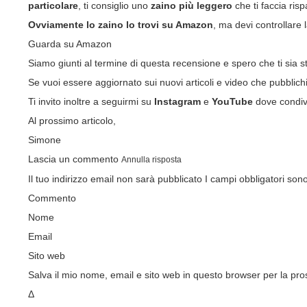
particolare
, ti consiglio uno
zaino più leggero
che ti faccia ris
Ovviamente lo zaino lo trovi su
Amazon
, ma devi controllare l
Guarda su Amazon
Siamo giunti al termine di questa recensione e spero che ti sia st
Se vuoi essere aggiornato sui nuovi articoli e video che pubblic
Ti invito inoltre a seguirmi su
Instagram
e
YouTube
dove condivi
Al prossimo articolo,
Simone
Lascia un commento
Annulla risposta
Il tuo indirizzo email non sarà pubblicato
I campi obbligatori son
Commento
Nome
Email
Sito web
Salva il mio nome, email e sito web in questo browser per la p
Δ