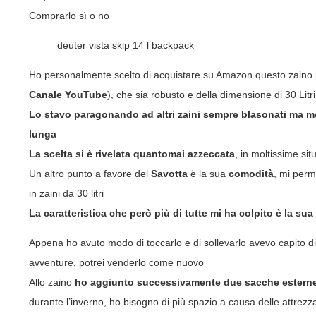
Comprarlo sì o no
deuter vista skip 14 l backpack
Ho personalmente scelto di acquistare su
Amazon
questo zaino 
Canale YouTube
), che sia robusto e della dimensione di 30 Litri
Lo stavo paragonando ad altri zaini sempre blasonati ma 
lunga
La scelta si è rivelata quantomai azzeccata
, in moltissime si
Un altro punto a favore del
Savotta
è la sua
comodità
, mi perm
in zaini da 30 litri
La caratteristica che però più di tutte mi ha colpito è la su
Appena ho avuto modo di toccarlo e di sollevarlo avevo capito di
avventure, potrei venderlo come nuovo
Allo zaino
ho aggiunto successivamente due sacche esterne
durante l’inverno, ho bisogno di più spazio a causa delle attrezz