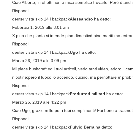
Ciao Alberto, in effetti non è mica semplice trovarlo! Però è an
Rispondi
deuter vista skip 14 l backpack
Alessandro
ha detto:
Febbraio 1, 2019 alle 8:01 am
X pino che pianta si intende pino dimesticò pino marittimo entra
Rispondi
deuter vista skip 14 l backpack
Ugo
ha detto:
Marzo 26, 2019 alle 3:09 pm
Mi piace bushcraft ed i tuoi articoli, vedo tanti video, adoro i
nipotine:pero il fuoco lo accendo, cucino, ma pernottare e’ proib
Rispondi
deuter vista skip 14 l backpack
Produttori militari
ha detto:
Marzo 26, 2019 alle 4:22 pm
Ciao Ugo, grazie mille per i tuoi complimenti! Fai bene a trasme
Rispondi
deuter vista skip 14 l backpack
Fulvio Berra
ha detto: