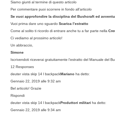
Siamo giunti al termine di questo articolo
Per commentare puoi scorrere in fondo all’articolo
Se vuoi approfondire la disciplina del Bushcraft ed avventur
Vuoi prima dare uno sguardo
Scarica l’estratto
Come al solito ti ricordo di entrare anche tu a far parte nella
Cre
Ci vediamo al prossimo articolo!
Un abbraccio,
Simone
Iscrivendoti riceverai gratuitamente l’estratto del Manuale del B
12 Responses
deuter vista skip 14 l backpack
Mariano
ha detto:
Gennaio 22, 2019 alle 9:32 am
Bel articolo! Grazie
Rispondi
deuter vista skip 14 l backpack
Produttori militari
ha detto:
Gennaio 22, 2019 alle 9:34 am