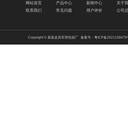
网站首页
产品中心
新闻中心
关于
联系我们
常见问题
用户评价
公司
Copyright © 基基皮具军用包袋厂
备案号：
粤ICP备202115847