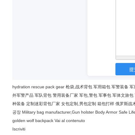
hydration
rescue
pack
gear
枪袋,战术背包
军用箱包
军警装备
军
外军警产品
军队背包
警用装备厂家
军包,警包
军事包
军体文旅包
种装备
定制迷彩背包厂家
女包定制,男包定制
箱包打样
俄罗斯战
공장
Military bag manufacturer,Gun holster
Body Armor Safe Lif
golden wolf backpack
Vai al contenuto
Iscriviti