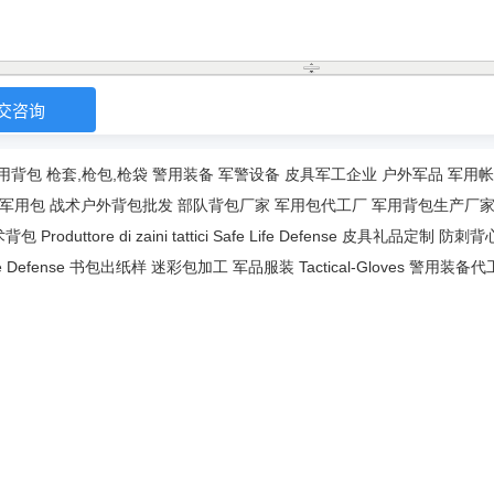
用背包
枪套,枪包,枪袋
警用装备
军警设备
皮具军工企业
户外军品
军用帐
军用包
战术户外背包批发
部队背包厂家
军用包代工厂
军用背包生产厂
术背包
Produttore di zaini tattici
Safe Life Defense
皮具礼品定制
防刺背
e Defense
书包出纸样
迷彩包加工
军品服装
Tactical-Gloves
警用装备代