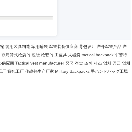
篷
警用装具制造
军用睡袋
军警装备供应商
背包设计
户外军警产品
户
家
双肩背式枪袋
军包袋
枪套
军工皮具
火器袋
tactical backpack
军警特
心供应商
Tactical vest manufacturer
중국 전술 조끼 제조 업체 공급 업체
工厂
背包工厂
作战包生产厂家
Military Backpacks
手ハンドバッグ工場