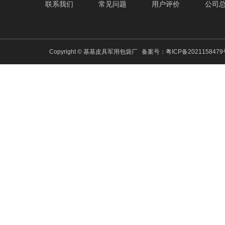
联系我们
常见问题
用户评价
公司
Copyright © 基基皮具军用包袋厂
备案号：
粤ICP备202115847