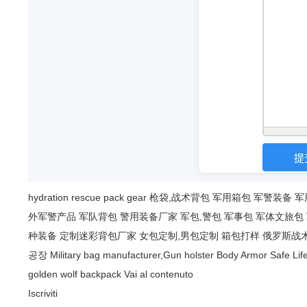
hydration
rescue
pack
gear
枪袋,战术背包
军用箱包
军警装备
军
外军警产品
军队背包
警用装备厂家
军包,警包
军事包
军体文旅包
种装备
定制迷彩背包厂家
女包定制,男包定制
箱包打样
俄罗斯战
공장
Military bag manufacturer,Gun holster
Body Armor Safe Lif
golden wolf backpack
Vai al contenuto
Iscriviti