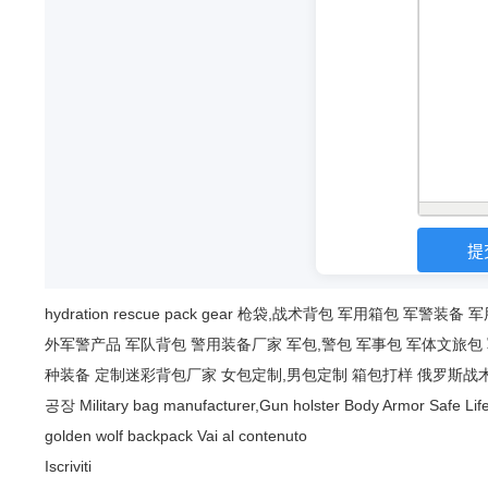
hydration
rescue
pack
gear
枪袋,战术背包
军用箱包
军警装备
军
外军警产品
军队背包
警用装备厂家
军包,警包
军事包
军体文旅包
种装备
定制迷彩背包厂家
女包定制,男包定制
箱包打样
俄罗斯战
공장
Military bag manufacturer,Gun holster
Body Armor Safe Lif
golden wolf backpack
Vai al contenuto
Iscriviti